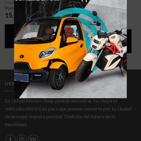
CHASIS Y DIRECCIÓN
CHASIS Y DIRECCIÓN
Suspensión delantera Mástil
Manillar Xiaomi m365 y Pro
Ecoxtrem – Azul
15,0
€
22,0
€
AÑADIR AL
AÑADIR AL
CARRITO
CARRITO
URBAN MOTORS SHOP
En Urban Motors Shop podrás encontrar los mejores
vehículos eléctricos para que puedas moverte por tu ciudad
de la mejor manera posible. Disfruta del futuro de la
movilidad.