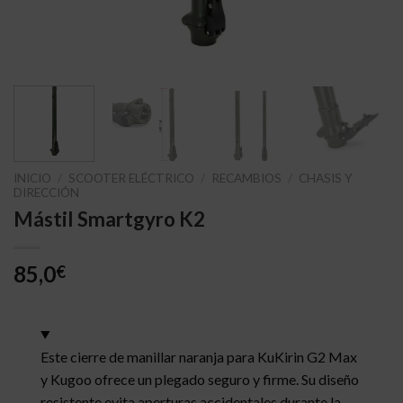
INICIO
/
SCOOTER ELÉCTRICO
/
RECAMBIOS
/
CHASIS Y
DIRECCIÓN
Mástil Smartgyro K2
85,0
€
Este cierre de manillar naranja para KuKirin G2 Max
y Kugoo ofrece un plegado seguro y firme. Su diseño
resistente evita aperturas accidentales durante la