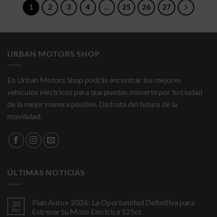
1
2
3
4
…
25
26
27
Las
opciones
se
pueden
URBAN MOTORS SHOP
elegir
en
En Urban Motors Shop podrás encontrar los mejores
la
vehículos eléctricos para que puedas moverte por tu ciudad
página
de la mejor manera posible. Disfruta del futuro de la
de
movilidad.
producto
ÚLTIMAS NOTICIAS
Plan Auto+ 2026: La Oportunidad Definitiva para
20
Abr
Estrenar tu Moto Eléctrica 125cc