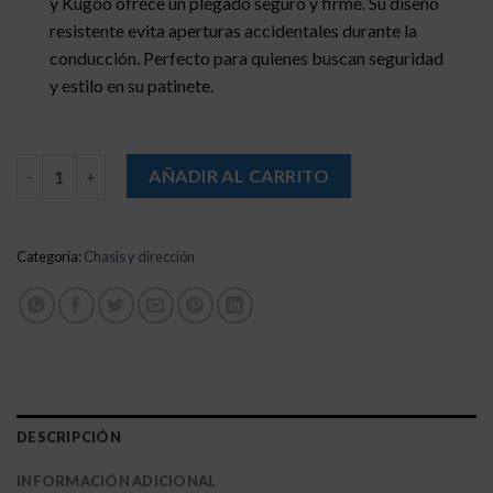
y Kugoo ofrece un plegado seguro y firme. Su diseño
resistente evita aperturas accidentales durante la
conducción. Perfecto para quienes buscan seguridad
y estilo en su patinete.
Cierre manillar naranja para KuKirin G2 Max [Kugoo] cantidad
AÑADIR AL CARRITO
Categoría:
Chasis y dirección
DESCRIPCIÓN
INFORMACIÓN ADICIONAL