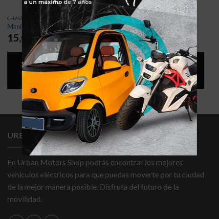
CHASIS Y DIRECCIÓN
CHASIS Y DIRECCIÓN
Manillar para niños con luz
Caballete – Pata de Cabra
15,0
€
7,0
€
AÑADIR AL
AÑADIR AL
CARRITO
CARRITO
URBAN MOTORS SHOP
En Urban Motors Shop podrás encontrar los mejores
vehículos eléctricos para que puedas moverte por tu ciudad
de la mejor manera posible. Disfruta del futuro de la
movilidad.