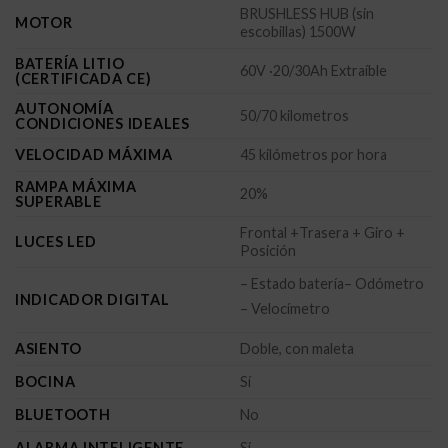
BRUSHLESS HUB (sin
MOTOR
escobillas) 1500W
BATERÍA LITIO
60V ·20/30Ah Extraíble
(CERTIFICADA CE)
AUTONOMÍA
50/70 kilometros
CONDICIONES IDEALES
VELOCIDAD MÁXIMA
45 kilómetros por hora
RAMPA MÁXIMA
20%
SUPERABLE
Frontal +Trasera + Giro +
LUCES LED
Posición
– Estado batería– Odómetro
INDICADOR DIGITAL
– Velocímetro
ASIENTO
Doble, con maleta
BOCINA
Sí
BLUETOOTH
No
ALARMA INTELIGENTE
Si