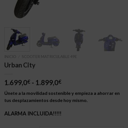
INICIO
/
SCOOTER MATRICULABLE 49E
Urban City
Rango
1.699,0
-
1.899,0
€
€
de
Únete a la movilidad sostenible y empieza a ahorrar en
precios:
tus desplazamientos desde hoy mismo.
desde
1.699,0€
ALARMA INCLUIDA!!!!!
hasta
1.899,0€