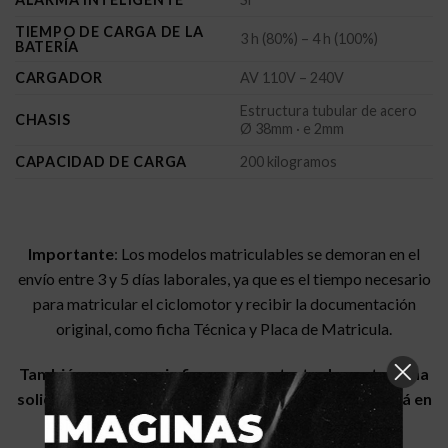
TIEMPO DE CARGA DE LA
3 h (80%) – 4 h (100%)
BATERÍA
CARGADOR
AV 110V – 240V
Estructura tubular de acero
CHASIS
Ø 38mm · e 2mm
CAPACIDAD DE CARGA
200 kilogramos
Importante
: Los modelos matriculables se demoran en el
envío entre 3 y 5 días laborales, ya que es el tiempo necesario
para matricular el ciclomotor y recibir la documentación
original, como ficha Técnica y Placa de Matricula.
También
es necesario firmar un contrato de venta y una
solicitud de Matriculación. Nuestro equipo se pondrá en
contacto con el comprador para enviarle dichos